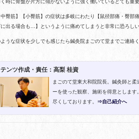
歩く時に骨盤が片方に傾かないように強く働いているとても重
【中臀筋】【小臀筋】の症状は多岐にわたり【鼠径部痛・臀部
どに出る場合も…】というように痛めてしまうと非常に恐ろし
のような症状を少しでも感じたら鍼灸院まごのて堂までご連絡
テンツ作成・責任：高梨 桂資
まごのて堂東大和院院長。鍼灸師と柔
ーを使った観察、施術を得意とします
尽くしております。
⇒自己紹介へ