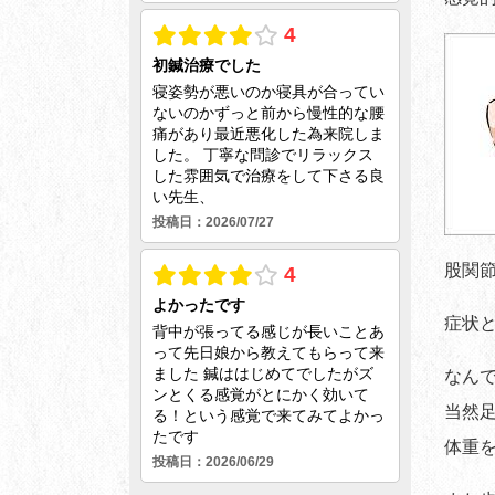
股関
症状
なん
当然
体重