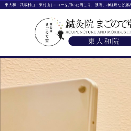
東大和・武蔵村山・東村山 | エコーを用いた肩こり、腰痛、神経痛など痛