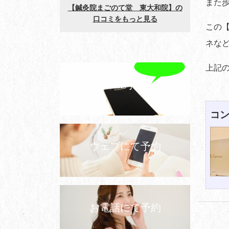
また
この
ネな
上記
LINE予約
コン
ウェブにて予約
お電話にて予約