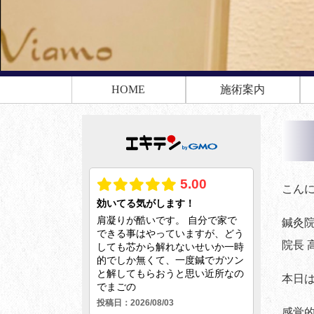
HOME
施術案内
こん
鍼灸院
院長 
本日
感覚