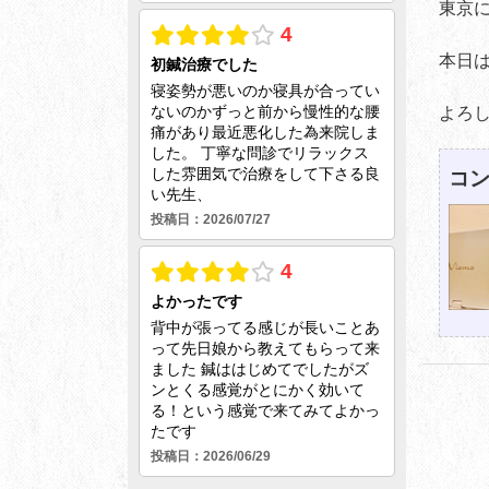
東京
本日
よろ
コン