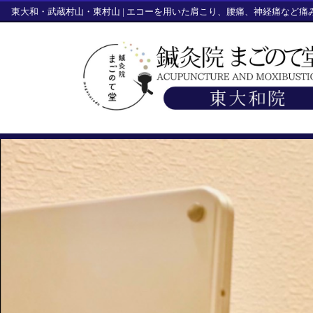
東大和・武蔵村山・東村山 | エコーを用いた肩こり、腰痛、神経痛など痛