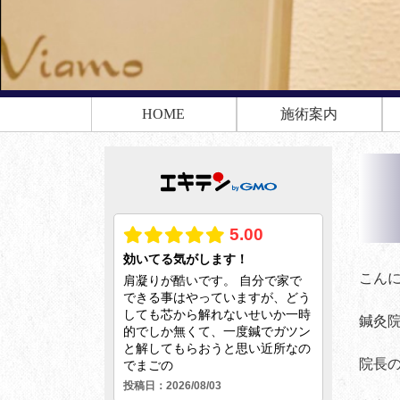
HOME
施術案内
こん
鍼灸
院長