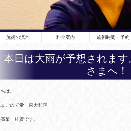
施術の流れ
料金案内
施術時間・予約
本日は大雨が予想されます
さまへ！
にちは。
院まごのて堂 東大和院
の高梨 桂資です。